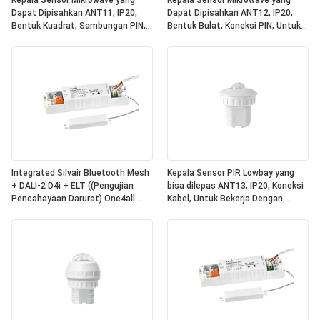
Kepala Sensor Mikrowave yang
Kepala Sensor Mikrowave yang
Dapat Dipisahkan ANT11, IP20,
Dapat Dipisahkan ANT12, IP20,
Bentuk Kuadrat, Sambungan PIN,
Bentuk Bulat, Koneksi PIN, Untuk
Untuk Bekerja Dengan Paket Daya
Bekerja Dengan Paket Daya Hynall
Hynall ((HNS213 / HNS213DL /
((HNS213 / HNS213DL / HNB213DL-
HNB213DL-ELT)
ELT)
Integrated Silvair Bluetooth Mesh
Kepala Sensor PIR Lowbay yang
+ DALI-2 D4i + ELT ((Pengujian
bisa dilepas ANT13, IP20, Koneksi
Pencahayaan Darurat) One4all
Kabel, Untuk Bekerja Dengan
Power Pack, Dibangun dalam DALI-
Paket Daya Hynall ((HNS213 /
2 Bus Power Supply, Bekerja
HNS213DL / HNB213DL-ELT)
dengan Kepala Sensor Hynall yang
Dapat Dipisahkan
((ANT11/12/13/14)