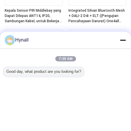
Kepala Sensor PIR Middlebay yang
Integrated Silvair Bluetooth Mesh
Dapat Dilepas ANT14, IP20,
+ DALI-2 D4i + ELT ((Pengujian
Sambungan Kabel, untuk Bekerja
Pencahayaan Darurat) One4all
dengan Paket Daya Hynall
Power Pack, Dibangun dalam DALI-
(HNS213 / HNS213DL / HNB213DL-
2 Bus Power Supply, Bekerja
ELT)
dengan Kepala Sensor Hynall yang
Hynall
Dapat Dipisahkan
((ANT11/12/13/14)
7:39 AM
Good day, what product are you looking for?
Sensor Gerak PIR DALI-2 D4i
Zhaga Book20 Berbasis SILVAIR
Berbasis Zhaga Book20,
Bluetooth Mesh PIR Motion
"Pengontrol Aplikasi" Mandiri,
Sensor, DALI-2 D4i Output, Self-
Dengan Jangkauan Deteksi
contained "Application Controller",
Middlebay Khusus Untuk
Dengan Jangkauan Deteksi
Pemasangan 4~8m
Middlebay Khusus Untuk Instalasi
4~8m