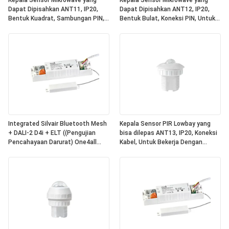
Kepala Sensor Mikrowave yang
Kepala Sensor Mikrowave yang
Dapat Dipisahkan ANT11, IP20,
Dapat Dipisahkan ANT12, IP20,
Bentuk Kuadrat, Sambungan PIN,
Bentuk Bulat, Koneksi PIN, Untuk
Untuk Bekerja Dengan Paket Daya
Bekerja Dengan Paket Daya Hynall
Hynall ((HNS213 / HNS213DL /
((HNS213 / HNS213DL / HNB213DL-
HNB213DL-ELT)
ELT)
Integrated Silvair Bluetooth Mesh
Kepala Sensor PIR Lowbay yang
+ DALI-2 D4i + ELT ((Pengujian
bisa dilepas ANT13, IP20, Koneksi
Pencahayaan Darurat) One4all
Kabel, Untuk Bekerja Dengan
Power Pack, Dibangun dalam DALI-
Paket Daya Hynall ((HNS213 /
2 Bus Power Supply, Bekerja
HNS213DL / HNB213DL-ELT)
dengan Kepala Sensor Hynall yang
Dapat Dipisahkan
((ANT11/12/13/14)