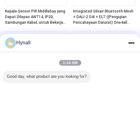
Kepala Sensor PIR Middlebay yang
Integrated Silvair Bluetooth Mesh
Dapat Dilepas ANT14, IP20,
+ DALI-2 D4i + ELT ((Pengujian
Sambungan Kabel, untuk Bekerja
Pencahayaan Darurat) One4all
dengan Paket Daya Hynall
Power Pack, Dibangun dalam DALI-
(HNS213 / HNS213DL / HNB213DL-
2 Bus Power Supply, Bekerja
ELT)
dengan Kepala Sensor Hynall yang
Hynall
Dapat Dipisahkan
((ANT11/12/13/14)
1:14 AM
Good day, what product are you looking for?
Sensor Gerak PIR DALI-2 D4i
Zhaga Book20 Berbasis SILVAIR
Berbasis Zhaga Book20,
Bluetooth Mesh PIR Motion
"Pengontrol Aplikasi" Mandiri,
Sensor, DALI-2 D4i Output, Self-
Dengan Jangkauan Deteksi
contained "Application Controller",
Middlebay Khusus Untuk
Dengan Jangkauan Deteksi
Pemasangan 4~8m
Middlebay Khusus Untuk Instalasi
4~8m