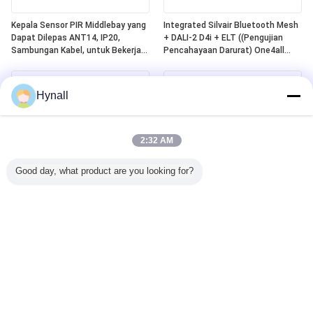
Kepala Sensor PIR Middlebay yang
Integrated Silvair Bluetooth Mesh
Dapat Dilepas ANT14, IP20,
+ DALI-2 D4i + ELT ((Pengujian
Sambungan Kabel, untuk Bekerja
Pencahayaan Darurat) One4all
dengan Paket Daya Hynall
Power Pack, Dibangun dalam DALI-
(HNS213 / HNS213DL / HNB213DL-
2 Bus Power Supply, Bekerja
ELT)
dengan Kepala Sensor Hynall yang
Hynall
Dapat Dipisahkan
((ANT11/12/13/14)
2:32 AM
Good day, what product are you looking for?
Sensor Gerak PIR DALI-2 D4i
Zhaga Book20 Berbasis SILVAIR
Berbasis Zhaga Book20,
Bluetooth Mesh PIR Motion
"Pengontrol Aplikasi" Mandiri,
Sensor, DALI-2 D4i Output, Self-
Dengan Jangkauan Deteksi
contained "Application Controller",
Middlebay Khusus Untuk
Dengan Jangkauan Deteksi
Pemasangan 4~8m
Middlebay Khusus Untuk Instalasi
4~8m