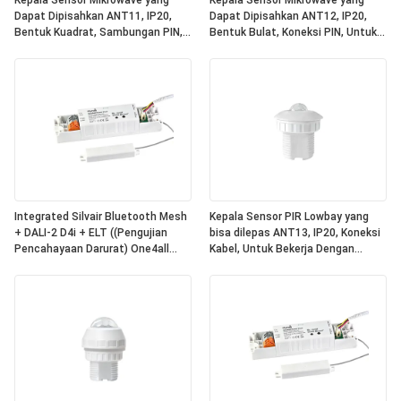
Kepala Sensor Mikrowave yang
Kepala Sensor Mikrowave yang
Dapat Dipisahkan ANT11, IP20,
Dapat Dipisahkan ANT12, IP20,
Bentuk Kuadrat, Sambungan PIN,
Bentuk Bulat, Koneksi PIN, Untuk
Untuk Bekerja Dengan Paket Daya
Bekerja Dengan Paket Daya Hynall
Hynall ((HNS213 / HNS213DL /
((HNS213 / HNS213DL / HNB213DL-
HNB213DL-ELT)
ELT)
Integrated Silvair Bluetooth Mesh
Kepala Sensor PIR Lowbay yang
+ DALI-2 D4i + ELT ((Pengujian
bisa dilepas ANT13, IP20, Koneksi
Pencahayaan Darurat) One4all
Kabel, Untuk Bekerja Dengan
Power Pack, Dibangun dalam DALI-
Paket Daya Hynall ((HNS213 /
2 Bus Power Supply, Bekerja
HNS213DL / HNB213DL-ELT)
dengan Kepala Sensor Hynall yang
Dapat Dipisahkan
((ANT11/12/13/14)