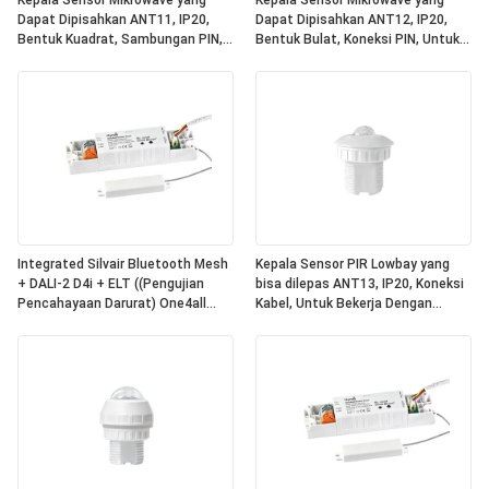
Kepala Sensor Mikrowave yang
Kepala Sensor Mikrowave yang
Dapat Dipisahkan ANT11, IP20,
Dapat Dipisahkan ANT12, IP20,
Bentuk Kuadrat, Sambungan PIN,
Bentuk Bulat, Koneksi PIN, Untuk
Untuk Bekerja Dengan Paket Daya
Bekerja Dengan Paket Daya Hynall
Hynall ((HNS213 / HNS213DL /
((HNS213 / HNS213DL / HNB213DL-
HNB213DL-ELT)
ELT)
Integrated Silvair Bluetooth Mesh
Kepala Sensor PIR Lowbay yang
+ DALI-2 D4i + ELT ((Pengujian
bisa dilepas ANT13, IP20, Koneksi
Pencahayaan Darurat) One4all
Kabel, Untuk Bekerja Dengan
Power Pack, Dibangun dalam DALI-
Paket Daya Hynall ((HNS213 /
2 Bus Power Supply, Bekerja
HNS213DL / HNB213DL-ELT)
dengan Kepala Sensor Hynall yang
Dapat Dipisahkan
((ANT11/12/13/14)