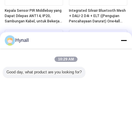
Kepala Sensor PIR Middlebay yang
Integrated Silvair Bluetooth Mesh
Dapat Dilepas ANT14, IP20,
+ DALI-2 D4i + ELT ((Pengujian
Sambungan Kabel, untuk Bekerja
Pencahayaan Darurat) One4all
dengan Paket Daya Hynall
Power Pack, Dibangun dalam DALI-
(HNS213 / HNS213DL / HNB213DL-
2 Bus Power Supply, Bekerja
ELT)
dengan Kepala Sensor Hynall yang
Hynall
Dapat Dipisahkan
((ANT11/12/13/14)
10:29 AM
Good day, what product are you looking for?
Sensor Gerak PIR DALI-2 D4i
Zhaga Book20 Berbasis SILVAIR
Berbasis Zhaga Book20,
Bluetooth Mesh PIR Motion
"Pengontrol Aplikasi" Mandiri,
Sensor, DALI-2 D4i Output, Self-
Dengan Jangkauan Deteksi
contained "Application Controller",
Middlebay Khusus Untuk
Dengan Jangkauan Deteksi
Pemasangan 4~8m
Middlebay Khusus Untuk Instalasi
4~8m