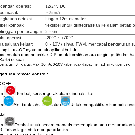
gangan operasi:
12/24V DC
rus masuk:
≥ 25mA
ngkauan deteksi
hingga 12m diameter
uper kompak
fleksibel untuk diintegrasikan ke dalam setiap
etinggian pemasangan:
3 ~ 6m
hu operasi:
-20°C ~ +70°C
a saluran keluar:
0 ~ 10V / sinyal PWM, mencapai pengaturan s
ungsi Lux-Off nyata untuk aplikasi built-in.
es mudah dengan saklar DIP untuk beralih antara dingin, putih dan ha
RoHS sesuai.
r arus / Sink arus: Max. 20mA; 0-10V kabel tidak dapat menjadi sirkuit pendek.
gaturan remote control:
 OFF
an
Tombol, sensor gerak akan dinonaktifkan.
an
Aku tidak tahu.
atau
Untuk mengaktifkan kembali sens
dah
an
Tombol untuk secara otomatis meredupkan atau menurunkan 
. Tekan lagi untuk mengunci ketika
ya yang diinginkan tercapai.