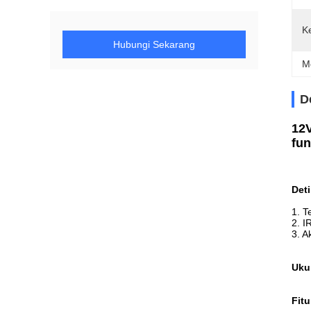
K
Hubungi Sekarang
M
D
12V
fun
Deti
1. T
2. I
3. A
Uku
Fitu