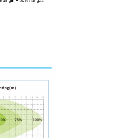
% dingin + 50% hangat.