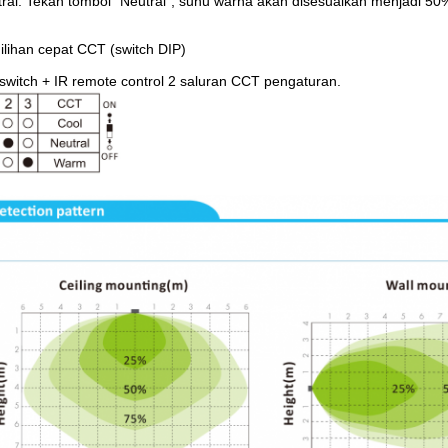
ral: Tekan tombol "Neutral", suhu warna akan disesuaikan menjadi 50
lihan cepat CCT (switch DIP)
switch + IR remote control 2 saluran CCT pengaturan.