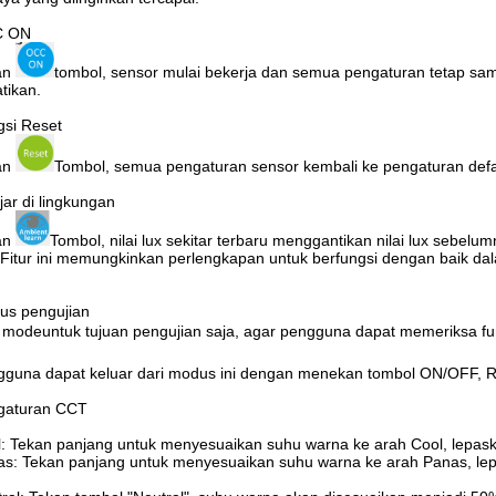
 ON
an
tombol, sensor mulai bekerja dan semua pengaturan tetap sam
tikan.
si Reset
an
Tombol, semua pengaturan sensor kembali ke pengaturan defau
jar di lingkungan
an
Tombol, nilai lux sekitar terbaru menggantikan nilai lux sebelu
.Fitur ini memungkinkan perlengkapan untuk berfungsi dengan baik dal
us pengujian
t modeuntuk tujuan pengujian saja, agar pengguna dapat memeriksa fun
guna dapat keluar dari modus ini dengan menekan tombol ON/OFF, R
gaturan CCT
: Tekan panjang untuk menyesuaikan suhu warna ke arah Cool, lepas
s: Tekan panjang untuk menyesuaikan suhu warna ke arah Panas, le