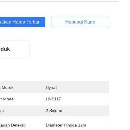
atkan Harga Terbaik
Hubungi Kami
oduk
 Merek
Hynall
r Model
HNS117
an:
2 Saluran
auan Deteksi:
Diameter Hingga 12m