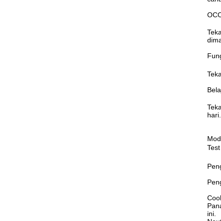
OCC
Tek
dima
Fung
Tek
Bela
Tek
hari
Mod
Tes
Peng
Pen
Cool
Pana
ini.