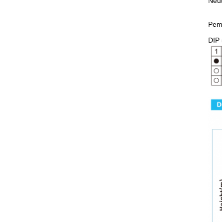
Neut
Pemi
DIP 