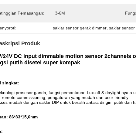
etinggian Pemasangan:
3-6M
Fungs
enyoroti:
saklar sensor gerak dimmer
, 
saklar sensor
eskripsi Produk
/24V DC input dimmable motion sensor 2channels ou
gsi putih disetel super kompak
l singkat:
eknologi prosesor ganda, fungsi pemantauan Lux-off & daylight nyata unt
R remote commissioning, pengaturan yang mudah dan user friendly.
kses mudah dengan saklar DIP untuk beralih antara dingin, putih dan h
ran: 86*33*15,6mm
r: