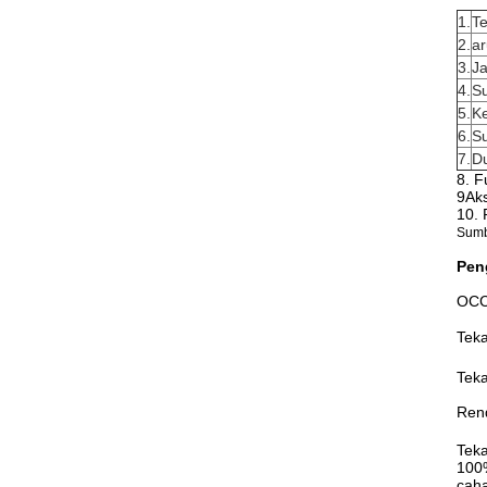
1.
Te
2.
a
3.
Ja
4.
S
5.
K
6.
Su
7.
Du
8. F
9Aks
10. 
Sumbe
Pen
OCC
Tek
Tek
Ren
Tek
100%
caha