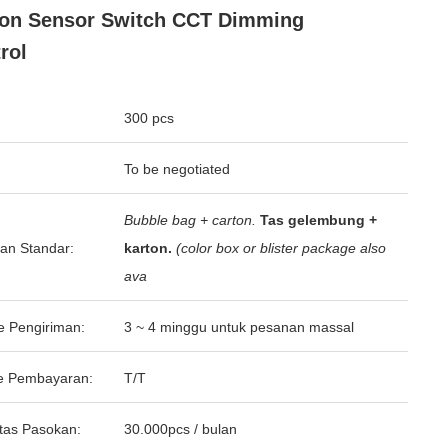
on Sensor Switch CCT Dimming
rol
300 pcs
To be negotiated
Bubble bag + carton.
Tas gelembung +
an Standar:
karton.
(color box or blister package also
ava
e Pengiriman:
3 ~ 4 minggu untuk pesanan massal
e Pembayaran:
T/T
tas Pasokan:
30.000pcs / bulan