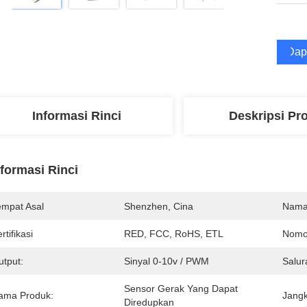
Dap
Informasi Rinci
Deskripsi Pr
nformasi Rinci
empat Asal
Shenzhen, Cina
Nama
rtifikasi
RED, FCC, RoHS, ETL
Nomo
utput:
Sinyal 0-10v / PWM
Salur
Sensor Gerak Yang Dapat 
ama Produk:
Jangk
Diredupkan