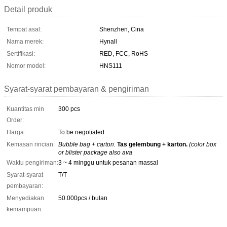
Detail produk
Tempat asal:
Shenzhen, Cina
Nama merek:
Hynall
Sertifikasi:
RED, FCC, RoHS
Nomor model:
HNS111
Syarat-syarat pembayaran & pengiriman
Kuantitas min
300 pcs
Order:
Harga:
To be negotiated
Kemasan rincian:
Bubble bag + carton.
Tas gelembung + karton.
(color box
or blister package also ava
Waktu pengiriman:
3 ~ 4 minggu untuk pesanan massal
Syarat-syarat
T/T
pembayaran:
Menyediakan
50.000pcs / bulan
kemampuan: