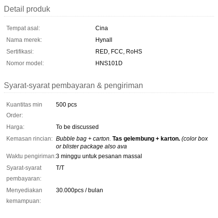
Detail produk
Tempat asal:
Cina
Nama merek:
Hynall
Sertifikasi:
RED, FCC, RoHS
Nomor model:
HNS101D
Syarat-syarat pembayaran & pengiriman
Kuantitas min
500 pcs
Order:
Harga:
To be discussed
Kemasan rincian:
Bubble bag + carton.
Tas gelembung + karton.
(color box
or blister package also ava
Waktu pengiriman:
3 minggu untuk pesanan massal
Syarat-syarat
T/T
pembayaran:
Menyediakan
30.000pcs / bulan
kemampuan: