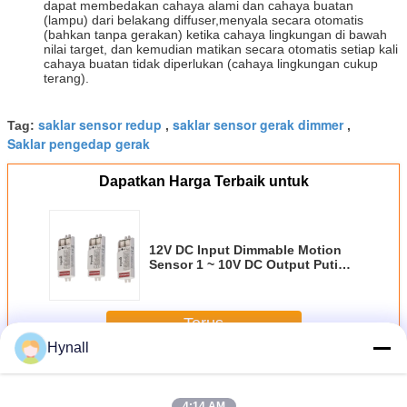
dapat membedakan cahaya alami dan cahaya buatan
(lampu) dari belakang diffuser,menyala secara otomatis
(bahkan tanpa gerakan) ketika cahaya lingkungan di bawah
nilai target, dan kemudian matikan secara otomatis setiap kali
cahaya buatan tidak diperlukan (cahaya lingkungan cukup
terang).
saklar sensor redup
saklar sensor gerak dimmer
Tag:
,
,
Saklar pengedap gerak
Dapatkan Harga Terbaik untuk
12V DC Input Dimmable Motion
Sensor 1 ~ 10V DC Output Putih
Tri-level Dimming
Terus
Hynall
Sensor gerak yang dapat diredupkan
Lebih
4:14 AM