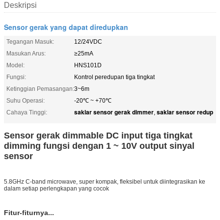
Deskripsi
Sensor gerak yang dapat diredupkan
Tegangan Masuk:
12/24VDC
Masukan Arus:
≥25mA
Model:
HNS101D
Fungsi:
Kontrol peredupan tiga tingkat
Ketinggian Pemasangan:
3~6m
Suhu Operasi:
-20℃ ~ +70℃
saklar sensor gerak dimmer
saklar sensor redup
Cahaya Tinggi:
,
Sensor gerak dimmable DC input tiga tingkat
dimming fungsi dengan 1 ~ 10V output sinyal
sensor
5.8GHz C-band microwave, super kompak, fleksibel untuk diintegrasikan ke
dalam setiap perlengkapan yang cocok
Fitur-fiturnya...