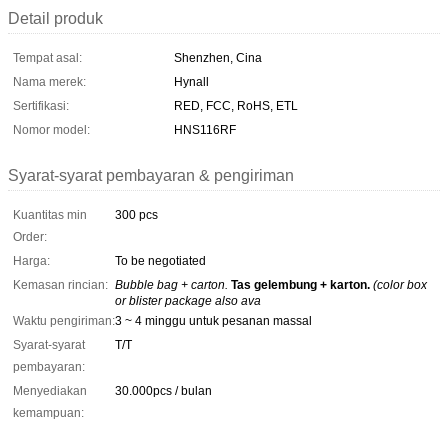
Detail produk
Tempat asal:
Shenzhen, Cina
Nama merek:
Hynall
Sertifikasi:
RED, FCC, RoHS, ETL
Nomor model:
HNS116RF
Syarat-syarat pembayaran & pengiriman
Kuantitas min
300 pcs
Order:
Harga:
To be negotiated
Kemasan rincian:
Bubble bag + carton.
Tas gelembung + karton.
(color box
or blister package also ava
Waktu pengiriman:
3 ~ 4 minggu untuk pesanan massal
Syarat-syarat
T/T
pembayaran:
Menyediakan
30.000pcs / bulan
kemampuan: