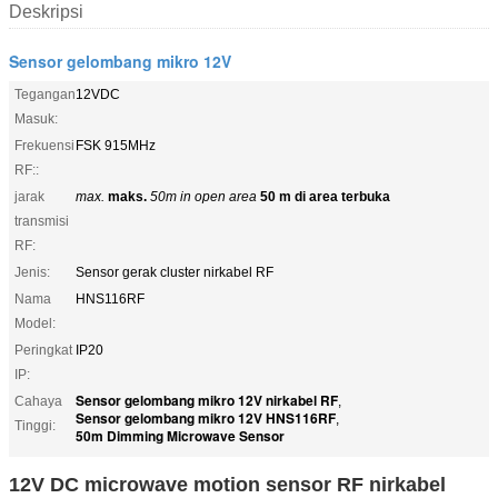
Deskripsi
Sensor gelombang mikro 12V
Tegangan
12VDC
Masuk:
Frekuensi
FSK 915MHz
RF::
jarak
max.
maks.
50m in open area
50 m di area terbuka
transmisi
RF:
Jenis:
Sensor gerak cluster nirkabel RF
Nama
HNS116RF
Model:
Peringkat
IP20
IP:
Sensor gelombang mikro 12V nirkabel RF
Cahaya
,
Sensor gelombang mikro 12V HNS116RF
,
Tinggi:
50m Dimming Microwave Sensor
12V DC microwave motion sensor RF nirkabel