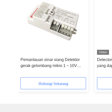
Video
Pemantauan sinar siang Detektor
Detecto
ol
gerak gelombang mikro 1 ~ 10V
yang dap
Dimming 120 ~ 277V Input
Control
Hubungi Sekarang