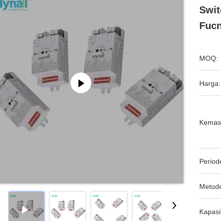
Swit
Fucn
MOQ:
Harga:
Kemas
Period
Metod
Kapasi