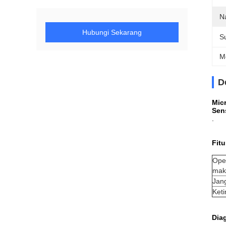
N
Hubungi Sekarang
S
M
D
Mic
Sen
.
Fitu
Oper
mak
Jang
Ket
Dia