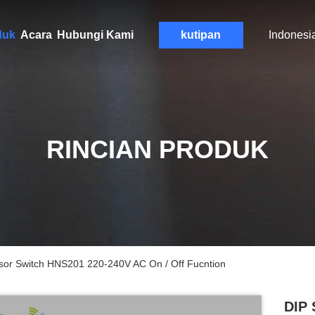
duk
Acara
Hubungi Kami
kutipan
Indonesi
RINCIAN PRODUK
sor Switch HNS201 220-240V AC On / Off Fucntion
DIP 