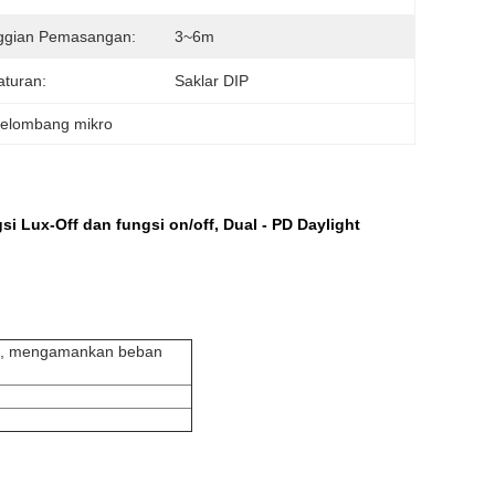
nggian Pemasangan:
3~6m
turan:
Saklar DIP
gelombang mikro
 Lux-Off dan fungsi on/off, Dual - PD Daylight
buru, mengamankan beban