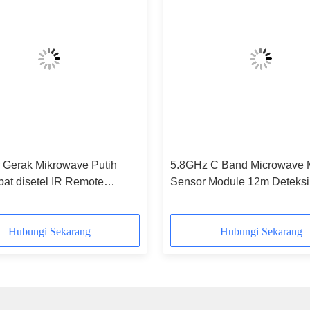
r Gerak Mikrowave Putih
5.8GHz C Band Microwave 
at disetel IR Remote
Sensor Module 12m Deteks
 2 Saluran CCT
Fungsi On / Off
Hubungi Sekarang
Hubungi Sekarang