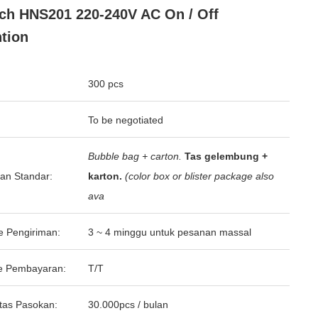
ch HNS201 220-240V AC On / Off
tion
300 pcs
To be negotiated
Bubble bag + carton.
Tas gelembung +
an Standar:
karton.
(color box or blister package also
ava
e Pengiriman:
3 ~ 4 minggu untuk pesanan massal
e Pembayaran:
T/T
tas Pasokan:
30.000pcs / bulan