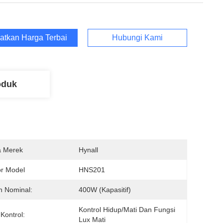
atkan Harga Terbaik
Hubungi Kami
oduk
 Merek
Hynall
r Model
HNS201
n Nominal:
400W (kapasitif)
Kontrol Hidup/mati Dan Fungsi 
 Kontrol:
Lux Mati