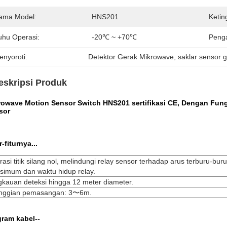
ama Model:
HNS201
Keti
uhu Operasi:
-20℃ ~ +70℃
Penga
enyoroti:
Detektor Gerak Mikrowave
, 
saklar sensor 
eskripsi Produk
rowave Motion Sensor Switch HNS201 sertifikasi CE, Dengan Fungsi
sor
r-fiturnya...
asi titik silang nol, melindungi relay sensor terhadap arus terburu-
simum dan waktu hidup relay.
kauan deteksi hingga 12 meter diameter.
inggian pemasangan: 3〜6m.
gram kabel--