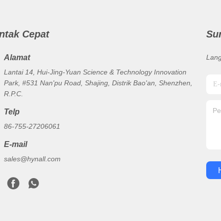
ntak Cepat
Su
Alamat
Lang
Lantai 14, Hui-Jing-Yuan Science & Technology Innovation
Park, #531 Nan'pu Road, Shajing, Distrik Bao'an, Shenzhen,
R.P.C.
Telp
86-755-27206061
E-mail
sales@hynall.com