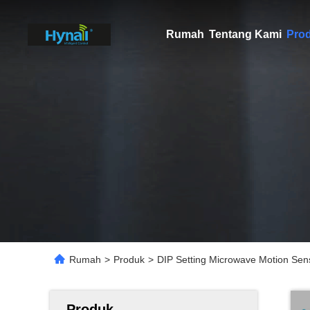
Rumah
Tentang Kami
Pro
Rumah
>
Produk
>
DIP Setting Microwave Motion Sen
Produk