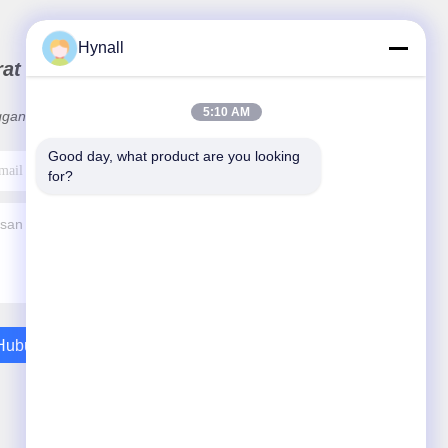
Hynall
rat Kabar Kami
5:10 AM
ganan buletin kami untuk diskon dan banyak lagi.
Good day, what product are you looking 
for?
Hubungi Kami