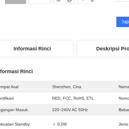
Dap
Informasi Rinci
Deskripsi Pr
nformasi Rinci
empat Asal
Shenzhen, Cina
Nama
rtifikasi
RED, FCC, RoHS, ETL
Nomo
egangan Masuk:
220~240V AC 50Hz
Beba
ekuatan Standby:
＜ 0,5W
Jenis