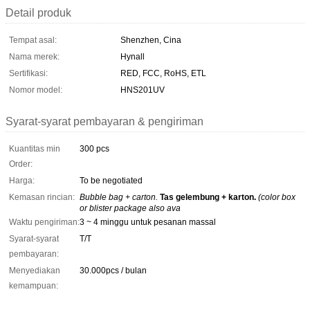
Detail produk
Tempat asal:
Shenzhen, Cina
Nama merek:
Hynall
Sertifikasi:
RED, FCC, RoHS, ETL
Nomor model:
HNS201UV
Syarat-syarat pembayaran & pengiriman
Kuantitas min
300 pcs
Order:
Harga:
To be negotiated
Kemasan rincian:
Bubble bag + carton.
Tas gelembung + karton.
(color box
or blister package also ava
Waktu pengiriman:
3 ~ 4 minggu untuk pesanan massal
Syarat-syarat
T/T
pembayaran:
Menyediakan
30.000pcs / bulan
kemampuan: