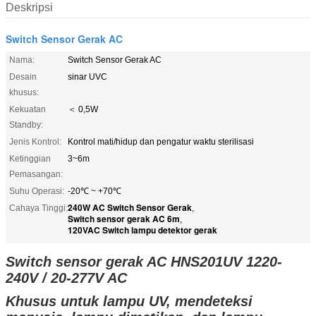
Deskripsi
Switch Sensor Gerak AC
Nama:
Switch Sensor Gerak AC
Desain
sinar UVC
khusus:
Kekuatan
＜ 0,5W
Standby:
Jenis Kontrol:
Kontrol mati/hidup dan pengatur waktu sterilisasi
Ketinggian
3~6m
Pemasangan:
Suhu Operasi:
-20℃ ~ +70℃
240W AC Switch Sensor Gerak
Cahaya Tinggi:
,
Switch sensor gerak AC 6m
,
120VAC Switch lampu detektor gerak
Switch sensor gerak AC HNS201UV 1220-
240V / 20-277V AC
Khusus untuk lampu UV, mendeteksi