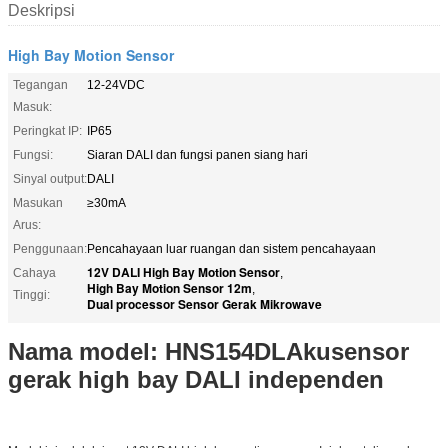
Deskripsi
High Bay Motion Sensor
Tegangan
12-24VDC
Masuk:
Peringkat IP:
IP65
Fungsi:
Siaran DALI dan fungsi panen siang hari
Sinyal output:
DALI
Masukan
≥30mA
Arus:
Penggunaan:
Pencahayaan luar ruangan dan sistem pencahayaan
12V DALI High Bay Motion Sensor
Cahaya
,
High Bay Motion Sensor 12m
,
Tinggi:
Dual processor Sensor Gerak Mikrowave
Nama model: HNS154DL
Aku
sensor
gerak high bay DALI independen