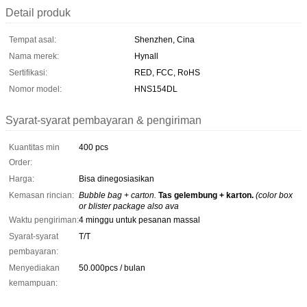
Detail produk
Tempat asal:
Shenzhen, Cina
Nama merek:
Hynall
Sertifikasi:
RED, FCC, RoHS
Nomor model:
HNS154DL
Syarat-syarat pembayaran & pengiriman
Kuantitas min
400 pcs
Order:
Harga:
Bisa dinegosiasikan
Kemasan rincian:
Bubble bag + carton.
Tas gelembung + karton.
(color box
or blister package also ava
Waktu pengiriman:
4 minggu untuk pesanan massal
Syarat-syarat
T/T
pembayaran:
Menyediakan
50.000pcs / bulan
kemampuan: