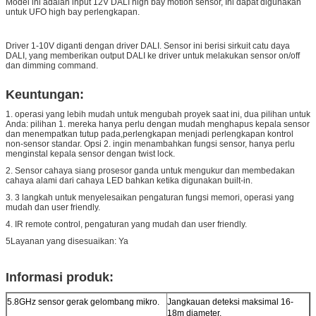
Model ini adalah input 12V DALI high bay motion sensor, Ini dapat digunakan
untuk UFO high bay perlengkapan.
Driver 1-10V diganti dengan driver DALI. Sensor ini berisi sirkuit catu daya
DALI, yang memberikan output DALI ke driver untuk melakukan sensor on/off
dan dimming command.
Keuntungan:
1. operasi yang lebih mudah untuk mengubah proyek saat ini, dua pilihan untuk
Anda: pilihan 1. mereka hanya perlu dengan mudah menghapus kepala sensor
dan menempatkan tutup pada,perlengkapan menjadi perlengkapan kontrol
non-sensor standar. Opsi 2. ingin menambahkan fungsi sensor, hanya perlu
menginstal kepala sensor dengan twist lock.
2. Sensor cahaya siang prosesor ganda untuk mengukur dan membedakan
cahaya alami dari cahaya LED bahkan ketika digunakan built-in.
3. 3 langkah untuk menyelesaikan pengaturan fungsi memori, operasi yang
mudah dan user friendly.
4. IR remote control, pengaturan yang mudah dan user friendly.
5Layanan yang disesuaikan: Ya
Informasi produk:
5.8GHz sensor gerak gelombang mikro.
Jangkauan deteksi maksimal 16-
18m diameter.