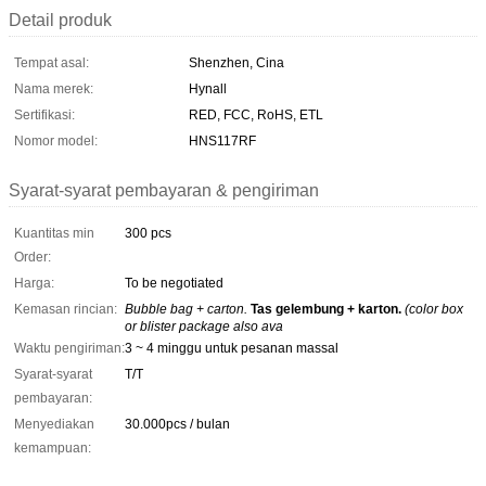
Detail produk
Tempat asal:
Shenzhen, Cina
Nama merek:
Hynall
Sertifikasi:
RED, FCC, RoHS, ETL
Nomor model:
HNS117RF
Syarat-syarat pembayaran & pengiriman
Kuantitas min
300 pcs
Order:
Harga:
To be negotiated
Kemasan rincian:
Bubble bag + carton.
Tas gelembung + karton.
(color box
or blister package also ava
Waktu pengiriman:
3 ~ 4 minggu untuk pesanan massal
Syarat-syarat
T/T
pembayaran:
Menyediakan
30.000pcs / bulan
kemampuan: