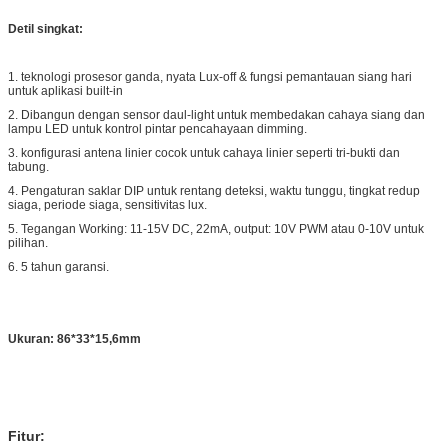
Detil singkat:
1. teknologi prosesor ganda, nyata Lux-off & fungsi pemantauan siang hari
untuk aplikasi built-in
2. Dibangun dengan sensor daul-light untuk membedakan cahaya siang dan
lampu LED untuk kontrol pintar pencahayaan dimming.
3. konfigurasi antena linier cocok untuk cahaya linier seperti tri-bukti dan
tabung.
4. Pengaturan saklar DIP untuk rentang deteksi, waktu tunggu, tingkat redup
siaga, periode siaga, sensitivitas lux.
5. Tegangan Working: 11-15V DC, 22mA, output: 10V PWM atau 0-10V untuk
pilihan.
6. 5 tahun garansi.
Ukuran: 86*33*15,6mm
Fitur: