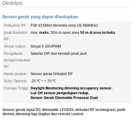
Deskripsi
Sensor gerak yang dapat diredupkan
Frekuensi RF:
FSK 915MHz (tersedia versi UE 868MHz)
jarak transmisi
max.
maks.
50m in open area
50 m di area terbuka
RF:
Sinyal output:
Sinyal 0-10V/PWM
Pengaturan
Sakelar DIP dan kendali jarak jauh
pengelompokan
RF:
Nama produk:
Sensor gerak Nirkabel RF
Suhu Operasi:
-20 ℃ ~ + 70 ℃
Daylight Monitoring dimming occupancy sensor
Cahaya Tinggi:
,
Lux Off sensor pengedupan redup
,
Sensor Gerak Dimmable Prosesor Dual
Sensor gerak input DC dimmable 12V/24V, nirkabel RF terintegrasi, putih
disetel, dimming tiga tingkat dan remote control