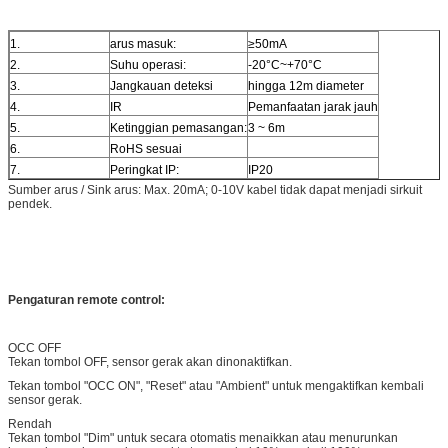
1.
arus masuk:
≥50mA
2.
Suhu operasi:
-20°C~+70°C
3.
Jangkauan deteksi
hingga 12m diameter
4.
IR
Pemanfaatan jarak jauh
5.
Ketinggian pemasangan:
3 ~ 6m
6.
RoHS sesuai
7.
Peringkat IP:
IP20
Sumber arus / Sink arus: Max. 20mA; 0-10V kabel tidak dapat menjadi sirkuit
pendek.
Pengaturan remote control:
OCC OFF
Tekan tombol OFF, sensor gerak akan dinonaktifkan.
Tekan tombol "OCC ON", "Reset" atau "Ambient" untuk mengaktifkan kembali
sensor gerak.
Rendah
Tekan tombol "Dim" untuk secara otomatis menaikkan atau menurunkan