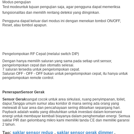
Modus pengujian
Test modeuntuk tujuan pengujian saja, agar pengguna dapat memeriksa
fungsionalitas dan memilih rentang deteksi yang diinginkan.
Pengguna dapat keluar dari modus ini dengan menekan tombol ON/OFF,
Reset, atau tombol apapun.
Pengelompokan RF Cepat (melalui switch DIP)
Dengan hanya memilih saluran yang sama pada setiap unit sensor,
pengelompokan cepat dan otomatis selesai.
7 saluran tersedia untuk pengelompokan cepat.
Saluran OFF - OFF - OFF bukan untuk pengelompokan cepat, itu hanya untuk
pengelompokan remote control.
Penerapan
Sensor Gerak
Sensor Gerak
sangat cocok untuk area sirkulasi, ruang penyimpanan, toilet,
dapur,Tangga umum sumur atau koridor di mana sering ada orang yang
melewati di luar area dan pencahayaan sering dibiarkan sepanjang hari.
Payback adalah waktu yang dibutuhkan untuk investasi dalam konservasi
energi untuk membayar kembali biayanya dalam penghematan energi. Semua
saklar PIR dan gelombang mikro kami memiliki tanda CE dan memiliki garansi
2 tahun.
saklar sensor redup
saklar sensor gerak dimmer
Tag:
,
,