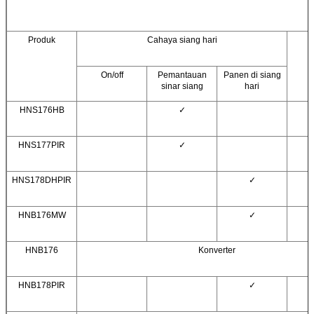
Produk
Cahaya siang hari
U
On/off
Pemantauan
Panen di siang
sinar siang
hari
HNS176HB
✓
HNS177PIR
✓
HNS178DHPIR
✓
HNB176MW
✓
HNB176
Konverter
HNB178PIR
✓