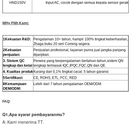
HND150V
Input AC, cocok dengan semua kepala sensor gerak d
W
Hy Pilih Kami:
1
Kekuatan R&D:
Pengalaman 10+ tahun, hampir 100% tingkat keberhasilan,
Zhaga buku 20 seri Coming segera.
2
Kekuatan
Penjualan profesional, layanan purna jual jangka panjang
penjualan:
dijanjikan.
3
. Sistem QC
Perwira yang berpengalaman bertahun-tahun,sistem QN
lengkap dan ketat
lengkap termasuk IQC,IPQC,FQC,QN dan QE
4
. Kualitas produk
Kurang dari 0,1% tingkat cacat. 5 tahun garansi
5
Sertifikasi:
CE, ROHS, ETL, FCC, RED
8Kemampuan
Lebih dari 7 tahun pengalaman OEM/ODM
OEM/ODM:
FAQ:
Q
1,
Apa syarat pembayaranmu?
A: Kami menerima TT.