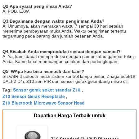
Q
2,
Apa syarat pengiriman Anda?
A: FOB, EXW.
Q
3,
Bagaimana dengan waktu pengiriman Anda?
A: Umumnya, akan memakan waktu 7 sampai 30 hari setelah
menerima pembayaran muka Anda. Waktu pengiriman tertentu
tergantung pada barang dan jumlah pesanan Anda.
Q
4,
Bisakah Anda memproduksi sesuai dengan sampel?
A: Ya, kami dapat memproduksi dengan sampel atau gambar teknis
Anda. Kami dapat membangun cetakan dan perlengkapan.
Q
5, W
Apa kau bisa membeli dari kami?
SILVAIR Bluetooth mesh sistem kontrol lampu pintar, Zhaga book18
DALI-2 D4i, Z10 seri PIR dan sensor gerak gelombang mikro dll.
Sensor gerak soket standar Z10
Tag:
,
Z10 Sensor Gerak Receptacle
,
Z10 Bluetooth Microwave Sensor Head
Dapatkan Harga Terbaik untuk