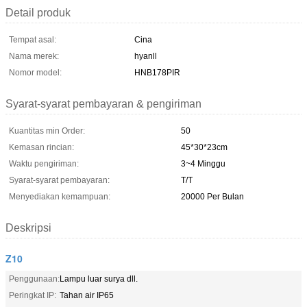
Detail produk
Tempat asal:
Cina
Nama merek:
hyanll
Nomor model:
HNB178PIR
Syarat-syarat pembayaran & pengiriman
Kuantitas min Order:
50
Kemasan rincian:
45*30*23cm
Waktu pengiriman:
3~4 Minggu
Syarat-syarat pembayaran:
T/T
Menyediakan kemampuan:
20000 Per Bulan
Deskripsi
Z10
Penggunaan:
Lampu luar surya dll.
Peringkat IP:
Tahan air IP65