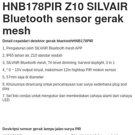
HNB178PIR Z10 SILVAIR
Bluetooth sensor gerak
mesh
Detail cepat
dari
detektor gerak bluetooth
HNB178PIR
1, Pengaturan oleh SILVAIR Bluetooth mesh APP
2, IP65 tahan air, Z10 standar wadah
3, SILVAIR Bluetooth mesh, Tri-level dimming, harvest daylight, 3 in 1
4, * 0 ~ 10V output sinyal, maksimum 12m highbay PIR motion sensor
5, 57mm saja di diameter
6, Khususnya dirancang untuk pencahayaan luar surya sederhana plug and
play
7, Sel foto cerdas untuk mengukur dan membedakan cahaya alami dari cahaya
LED
Deskripsi
sensor gerak lampu jalan surya PIR