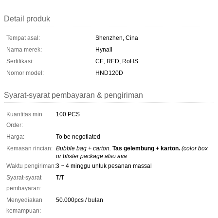
Detail produk
Tempat asal:
Shenzhen, Cina
Nama merek:
Hynall
Sertifikasi:
CE, RED, RoHS
Nomor model:
HND120D
Syarat-syarat pembayaran & pengiriman
Kuantitas min
100 PCS
Order:
Harga:
To be negotiated
Kemasan rincian:
Bubble bag + carton.
Tas gelembung + karton.
(color box
or blister package also ava
Waktu pengiriman:
3 ~ 4 minggu untuk pesanan massal
Syarat-syarat
T/T
pembayaran:
Menyediakan
50.000pcs / bulan
kemampuan: