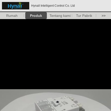
Hynall Intelligent Control Co. Ltd
Rumah
Produk
Tentang kami
Tur Pabrik
>>