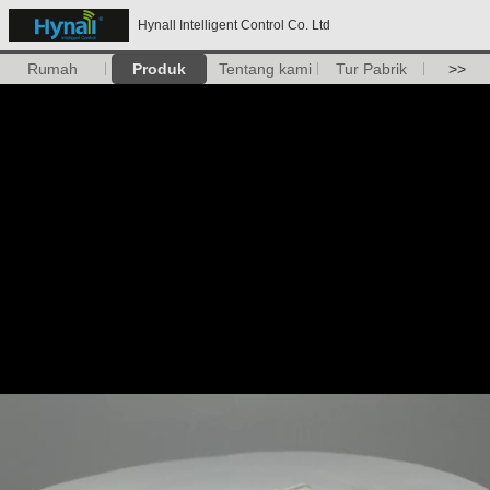
Hynall Intelligent Control Co. Ltd
Rumah
Produk
Tentang kami
Tur Pabrik
>>